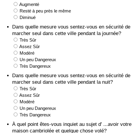
Augmenté
Soins de santé
Resté à peu près le même
Diminué
Indice des soins de santé (Actuel)
Dans quelle mesure vous sentez-vous en sécurité de
marcher seul dans cette ville pendant la journée?
Très Sûr
Indice des soins de santé
Assez Sûr
Modéré
Indice des soins de santé par Pays
Un peu Dangereux
Très Dangereux
Pollution
Dans quelle mesure vous sentez-vous en sécurité de
marcher seul dans cette ville pendant la nuit?
Indice de Pollution (Actuel)
Très Sûr
Assez Sûr
Indice de pollution
Modéré
Un peu Dangereux
Très Dangereux
Indice de Pollution par Pays
À quel point êtes-vous inquiet au sujet d' ...avoir votre
maison cambriolée et quelque chose volé?
Trafic