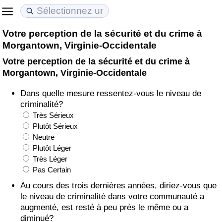
Votre perception de la sécurité et du crime à
Coût de la vie
Prix de l'immobilier
Qualité de Vie
Morgantown, Virginie-Occidentale
Votre perception de la sécurité et du crime à
Indice du Coût de la Vie (Actuel)
Indice des Prix de l'immobilier (Actuel)
Indice de Qualité de Vie
Morgantown, Virginie-Occidentale
Indice du Coût de la Vie
Indice des Prix de l'immobilier
Indice de Qualité de Vie (Actuel)
Dans quelle mesure ressentez-vous le niveau de
criminalité?
Indice du coût de la vie par pays
Indice des Prix de l'immobilier par Pays
Indice de qualité de vie par pays
Très Sérieux
Plutôt Sérieux
Neutre
à Akaba
Criminalité
Plutôt Léger
Très Léger
Indice de Criminalité (Actuel)
Pas Certain
Au cours des trois dernières années, diriez-vous que
Indice de Criminalité
le niveau de criminalité dans votre communauté a
augmenté, est resté à peu près le même ou a
Indice de criminalité par pays
diminué?