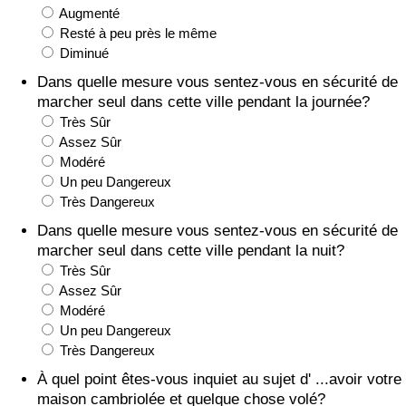
Augmenté
Soins de santé
Resté à peu près le même
Diminué
Indice des soins de santé (Actuel)
Dans quelle mesure vous sentez-vous en sécurité de
marcher seul dans cette ville pendant la journée?
Très Sûr
Indice des soins de santé
Assez Sûr
Modéré
Indice des soins de santé par Pays
Un peu Dangereux
Très Dangereux
Pollution
Dans quelle mesure vous sentez-vous en sécurité de
marcher seul dans cette ville pendant la nuit?
Indice de Pollution (Actuel)
Très Sûr
Assez Sûr
Indice de pollution
Modéré
Un peu Dangereux
Très Dangereux
Indice de Pollution par Pays
À quel point êtes-vous inquiet au sujet d' ...avoir votre
maison cambriolée et quelque chose volé?
Trafic