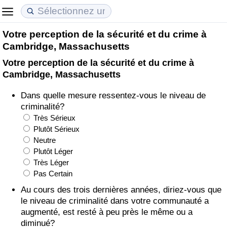
Votre perception de la sécurité et du crime à
Coût de la vie
Prix de l'immobilier
Qualité de Vie
Cambridge, Massachusetts
Votre perception de la sécurité et du crime à
Indice du Coût de la Vie (Actuel)
Indice des Prix de l'immobilier (Actuel)
Indice de Qualité de Vie
Cambridge, Massachusetts
Indice du Coût de la Vie
Indice des Prix de l'immobilier
Indice de Qualité de Vie (Actuel)
Dans quelle mesure ressentez-vous le niveau de
criminalité?
Indice du coût de la vie par pays
Indice des Prix de l'immobilier par Pays
Indice de qualité de vie par pays
Très Sérieux
Plutôt Sérieux
Neutre
à Akaba
Criminalité
Plutôt Léger
Très Léger
Indice de Criminalité (Actuel)
Pas Certain
Au cours des trois dernières années, diriez-vous que
Indice de Criminalité
le niveau de criminalité dans votre communauté a
augmenté, est resté à peu près le même ou a
Indice de criminalité par pays
diminué?