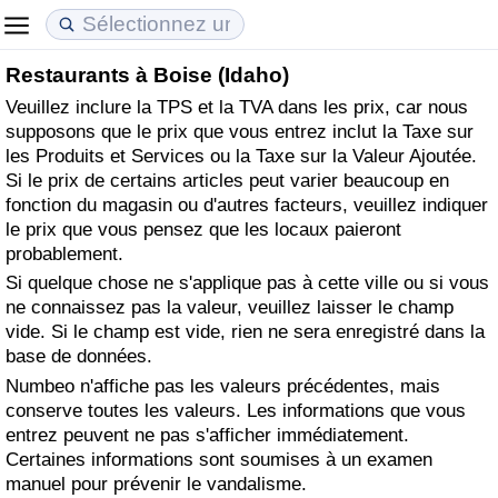
Restaurants à Boise (Idaho)
Coût de la vie
Prix de l'immobilier
Qualité de Vie
Veuillez inclure la TPS et la TVA dans les prix, car nous
supposons que le prix que vous entrez inclut la Taxe sur
Indice du Coût de la Vie (Actuel)
Indice des Prix de l'immobilier (Actuel)
Indice de Qualité de Vie
les Produits et Services ou la Taxe sur la Valeur Ajoutée.
Si le prix de certains articles peut varier beaucoup en
Indice du Coût de la Vie
Indice des Prix de l'immobilier
Indice de Qualité de Vie (Actuel)
fonction du magasin ou d'autres facteurs, veuillez indiquer
le prix que vous pensez que les locaux paieront
Indice du coût de la vie par pays
Indice des Prix de l'immobilier par Pays
Indice de qualité de vie par pays
probablement.
Si quelque chose ne s'applique pas à cette ville ou si vous
ne connaissez pas la valeur, veuillez laisser le champ
à Akaba
Criminalité
vide. Si le champ est vide, rien ne sera enregistré dans la
base de données.
Indice de Criminalité (Actuel)
Numbeo n'affiche pas les valeurs précédentes, mais
conserve toutes les valeurs. Les informations que vous
Indice de Criminalité
entrez peuvent ne pas s'afficher immédiatement.
Certaines informations sont soumises à un examen
Indice de criminalité par pays
manuel pour prévenir le vandalisme.