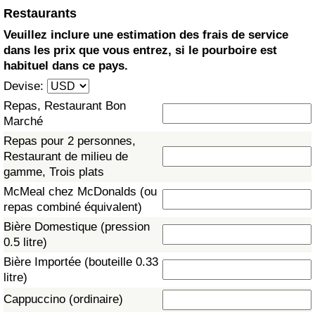
Restaurants
Soins de santé
Veuillez inclure une estimation des frais de service
dans les prix que vous entrez, si le pourboire est
Indice des soins de santé (Actuel)
habituel dans ce pays.
Devise:
Indice des soins de santé
Repas, Restaurant Bon
Marché
Indice des soins de santé par Pays
Repas pour 2 personnes,
Restaurant de milieu de
Pollution
gamme, Trois plats
McMeal chez McDonalds (ou
Indice de Pollution (Actuel)
repas combiné équivalent)
Bière Domestique (pression
Indice de pollution
0.5 litre)
Bière Importée (bouteille 0.33
Indice de Pollution par Pays
litre)
Cappuccino (ordinaire)
Trafic